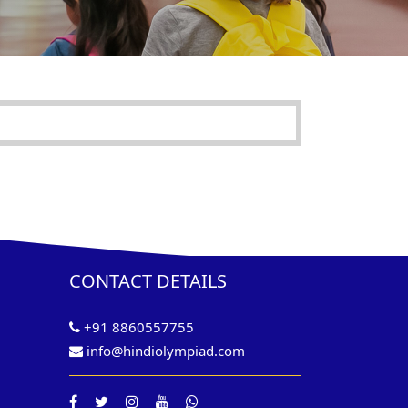
CONTACT DETAILS
+91 8860557755
info@hindiolympiad.com