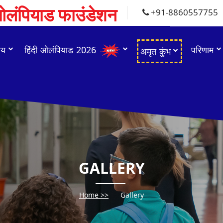
 ओलंपियाड फाउंडेशन
+91-8860557755
चय
हिंदी ओलंपियाड 2026
परिणाम
अमृत कुंभ
GALLERY
Home >>
Gallery